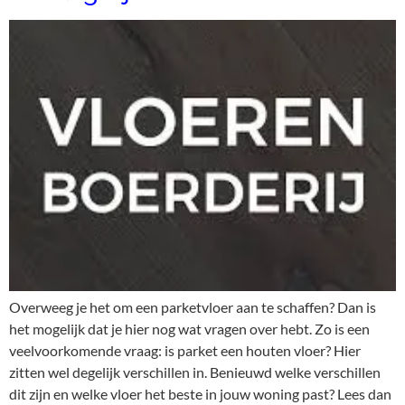
Overweeg je het om een parketvloer aan te schaffen? Dan is
het mogelijk dat je hier nog wat vragen over hebt. Zo is een
veelvoorkomende vraag: is parket een houten vloer? Hier
zitten wel degelijk verschillen in. Benieuwd welke verschillen
dit zijn en welke vloer het beste in jouw woning past? Lees dan