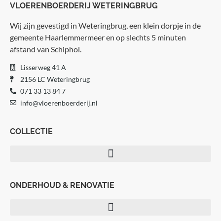
VLOERENBOERDERIJ WETERINGBRUG
Wij zijn gevestigd in Weteringbrug, een klein dorpje in de
gemeente Haarlemmermeer en op slechts 5 minuten
afstand van Schiphol.
Lisserweg 41 A
2156 LC Weteringbrug
071 33 13 84 7
info@vloerenboerderij.nl
COLLECTIE
Visgraat vloeren
ONDERHOUD & RENOVATIE
Hongaarse punt vloeren
Andere patroonvloeren