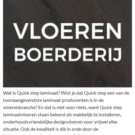
Wat is Quick step laminaat? Wist je dat Quick step een van de
toonaangevendste laminaat producenten is in de
vloerenbranche? En dat is niet voor niets, want Quick step
laminaatvloeren staan bekend als makkelijk te installeren,
onderhoudsvriendelijke designvloeren voor vrijwel elke
situatie. Ook de kwaliteit is dik in orde door de